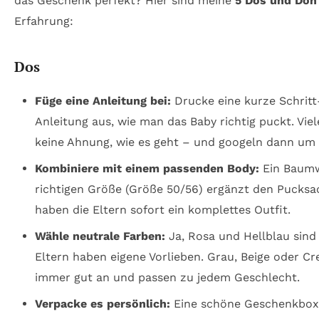
das Geschenk perfekt? Hier sind meine
5 Dos und Don
Erfahrung:
Dos
Füge eine Anleitung bei:
Drucke eine kurze Schritt-
Anleitung aus, wie man das Baby richtig puckt. Vie
keine Ahnung, wie es geht – und googeln dann um
Kombiniere mit einem passenden Body:
Ein Baumw
richtigen Größe (Größe 50/56) ergänzt den Pucksac
haben die Eltern sofort ein komplettes Outfit.
Wähle neutrale Farben:
Ja, Rosa und Hellblau sind 
Eltern haben eigene Vorlieben. Grau, Beige oder
immer gut an und passen zu jedem Geschlecht.
Verpacke es persönlich:
Eine schöne Geschenkbox 