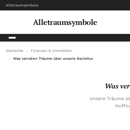
Alletraumsymbole
Alletraumsymbole
Startseite
Finanzen & Immobilien
Was verraten Träume über unsere Beziehung zum Geld?
Was ver
Unsere Träume sin
Hoffnu