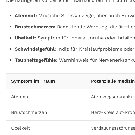
Die häufigsten körperlichen Warnzeichen im Traum l
Atemnot:
Mögliche Stressanzeige, aber auch Hinw
Brustschmerzen:
Bedeutende Warnung, die ärztlich
Übelkeit:
Symptom für innere Unruhe oder tatsäch
Schwindelgefühl:
Indiz für Kreislaufprobleme oder
Taubheitsgefühle:
Warnhinweis für Nervenerkrank
Symptom im Traum
Potenzielle medizi
Atemnot
Atemwegserkrankun
Brustschmerzen
Herz-Kreislauf-Pro
Übelkeit
Verdauungsstörunge